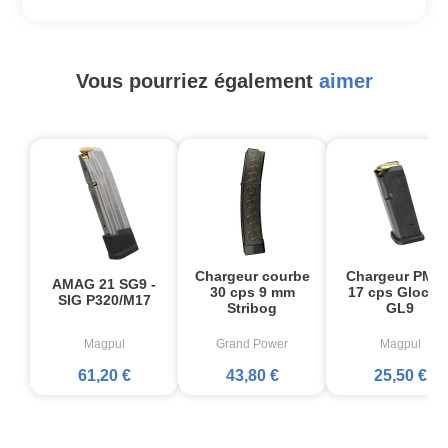
Vous pourriez également
aimer
Chargeur courbe
Chargeur PMA
AMAG 21 SG9 -
30 cps 9 mm
17 cps Glock1
SIG P320/M17
Stribog
GL9
Magpul
Grand Power
Magpul
61,20 €
43,80 €
25,50 €