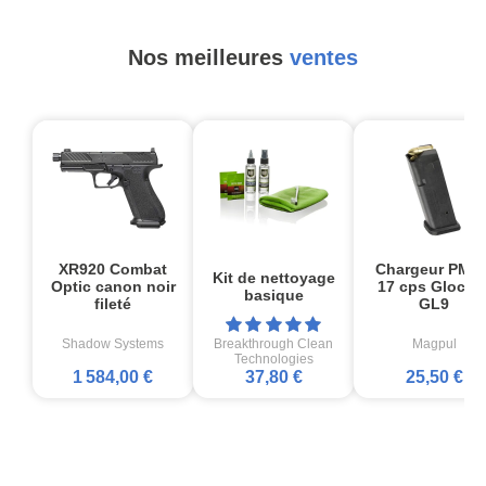
Nos meilleures
ventes
XR920 Combat
Chargeur PMA
Kit de nettoyage
Optic canon noir
17 cps Glock1
basique
fileté
GL9
Shadow Systems
Breakthrough Clean
Magpul
Technologies
1 584,00 €
37,80 €
25,50 €