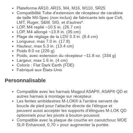
Plateforme AR10, AR15, M4, M16, M110, SR25
Compatibilité Tube d'extension de récepteur de carabine
de taille Mil-Spec (non inclus) de fabricants tels que Colt,
LMT, Ruger, S&W, SIG, et d'autres*.
LOP, M4 replié ~10.5 in. (26.7 cm)
LOP, M4 allongé ~13.8 in. (35 cm)
Plage de réglage de la LDV 3.3 in. (8.4 cm)
Longueur, max 7.0 in. (17.8)
Hauteur, max 5.3 in. (13.4 cm)
Poids 8.0 oz (226 g)
Poids, avec extension du récepteur ~11.8 oz. (334 g)
Largeur, max 1.6 in. (4 cm)
Coloris : Flat Dark Earth (FDE)
Fabriqué aux États-Unis
Personnalisable
Compatible avec les harnais Magpul ASAP®, ASAP® QD et
autres harnais à montage sur récepteur.
Les fentes ambidextres M-LOK® à l'arrière servent de
boucle de pied pour l'attache directe de l'élingue et
peuvent aussi accepter les supports d'élingues M-LOK QD
optionnels pour les pivots à bouton-poussoir.
Compatible avec la plaque de couche en caoutchouc MOE
SL® Enhanced, 0,70 » pour augmenter la portée.