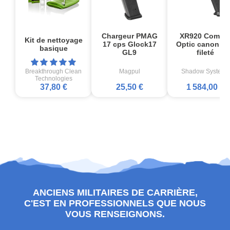
Chargeur PMAG
XR920 Comba
Kit de nettoyage
17 cps Glock17
Optic canon no
basique
GL9
fileté
Breakthrough Clean
Magpul
Shadow Systems
Technologies
37,80 €
25,50 €
1 584,00 €
ANCIENS MILITAIRES DE CARRIÈRE,
C'EST EN PROFESSIONNELS QUE NOUS
VOUS RENSEIGNONS.