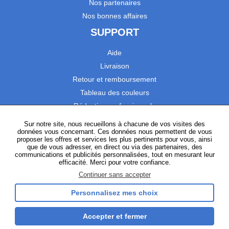
Nos partenaires
Nos bonnes affaires
SUPPORT
Aide
Livraison
Retour et remboursement
Tableau des couleurs
Réduction professionnels
Catalogues
Sur notre site, nous recueillons à chacune de vos visites des
données vous concernant. Ces données nous permettent de vous
Satisfaction Clients
proposer les offres et services les plus pertinents pour vous, ainsi
que de vous adresser, en direct ou via des partenaires, des
communications et publicités personnalisées, tout en mesurant leur
SUIVEZ-NOUS
efficacité. Merci pour votre confiance.
Continuer sans accepter
Personnalisez mes choix
Instagram
TikTok
Facebook
YouTube
LinkedIn
Accepter et fermer
Gestion des cookies