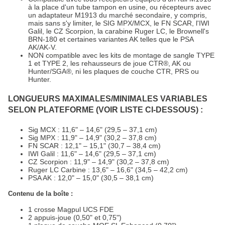
à la place d'un tube tampon en usine, ou récepteurs avec
un adaptateur M1913 du marché secondaire, y compris,
mais sans s'y limiter, le SIG MPX/MCX, le FN SCAR, l'IWI
Galil, le CZ Scorpion, la carabine Ruger LC, le Brownell's
BRN-180 et certaines variantes AK telles que le PSA
AK/AK-V.
NON compatible avec les kits de montage de sangle TYPE
1 et TYPE 2, les rehausseurs de joue CTR®, AK ou
Hunter/SGA®, ni les plaques de couche CTR, PRS ou
Hunter.
LONGUEURS MAXIMALES/MINIMALES VARIABLES
SELON PLATEFORME (VOIR LISTE CI-DESSOUS) :
Sig MCX : 11,6" – 14,6" (29,5 – 37,1 cm)
Sig MPX : 11,9" – 14,9" (30,2 – 37,8 cm)
FN SCAR : 12,1" – 15,1" (30,7 – 38,4 cm)
IWI Galil : 11,6" – 14,6" (29,5 – 37,1 cm)
CZ Scorpion : 11,9" – 14,9" (30,2 – 37,8 cm)
Ruger LC Carbine : 13,6" – 16,6" (34,5 – 42,2 cm)
PSA AK : 12,0" – 15,0" (30,5 – 38,1 cm)
Contenu de la boîte :
1 crosse Magpul UCS FDE
2 appuis-joue (0,50" et 0,75")