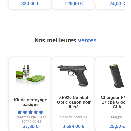
330,00 €
129,60 €
24,00 €
Nos meilleures
ventes
XR920 Combat
Chargeur PMA
Kit de nettoyage
Optic canon noir
17 cps Glock1
basique
fileté
GL9
Breakthrough Clean
Shadow Systems
Magpul
Technologies
37,80 €
1 584,00 €
25,50 €