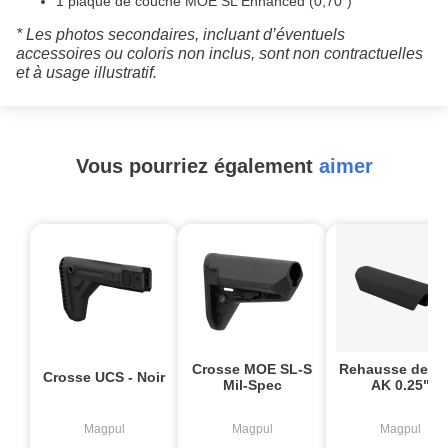
1 plaque de couche MOE SL Enhanced (0,70")
* Les photos secondaires, incluant d’éventuels
accessoires ou coloris non inclus, sont non contractuelles
et à usage illustratif.
Vous pourriez également
aimer
Crosse MOE SL-S
Rehausse de jo
Crosse UCS - Noir
Mil-Spec
AK 0.25"
Magpul
Magpul
Magpul