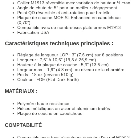
Collier M1913 réversible avec variation de hauteur ½ cran
Angle de chute de 5° pour un meilleur dégagement
Point QD réversible et anti-rotation pour bretelle
Plaque de couche MOE SL Enhanced en caoutchouc
(0,70")
Compatible avec de nombreuses plateformes M1913
Fabrication USA
Caractéristiques techniques principales :
Réglage de longueur LOP : 3" (7.6 cm) sur 6 positions
Longueur : 7,6" à 10,6" (19,3 à 26,9 cm)
Hauteur à la plaque de couche : 5,3" (13.5 cm)
Largeur max. : 1,9" (4.8 cm), au niveau de la charnière
Poids : 18 oz (environ 510 g)
Couleur : FDE (Flat Dark Earth)
MATÉRIAUX :
Polymère haute résistance
Pièces métalliques en acier et aluminium traités
Plaque de couche en caoutchouc
COMPTABILITÉ
Compatible avec tous récepteurs équipés d'un rail M1913