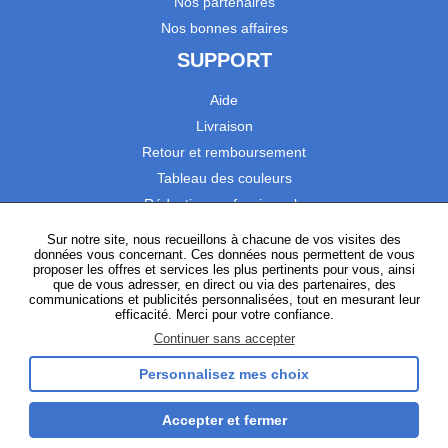
Nos partenaires
Nos bonnes affaires
SUPPORT
Aide
Livraison
Retour et remboursement
Tableau des couleurs
Réduction professionnels
Catalogues
Sur notre site, nous recueillons à chacune de vos visites des
données vous concernant. Ces données nous permettent de vous
Satisfaction Clients
proposer les offres et services les plus pertinents pour vous, ainsi
que de vous adresser, en direct ou via des partenaires, des
communications et publicités personnalisées, tout en mesurant leur
SUIVEZ-NOUS
efficacité. Merci pour votre confiance.
Continuer sans accepter
Personnalisez mes choix
Instagram
TikTok
Facebook
YouTube
LinkedIn
Accepter et fermer
Gestion des cookies