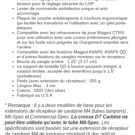
tension pour le réglage sécurisé du LOP
Levier de commande ambidextre unique et anti-
accrochage
Plaque de couche antidérapante à courbure ergonomique
qui facilite les transitions et l'utilisation avec un gilet porte-
plaques
Compatible avec les rehausseurs de joue Magpul CTR®
pour une utilisation avec une crosse entièrement allongée
et sur les fusils sans poignée de chargement orientée vers
l'arrière
Compatible avec les fixations Magpul ASAP®, ASAP® QD
et d'autres fixations de sangles montées sur le récepteur
Boucle de sangle arrière : 1.25" (3.17 cm)
Le support de bretelle QD à bouton-poussoir intégré, à
rotation limitée, accepte des émerillons jusqu'à 1.5"
(ambidextre)
Poids (avec extension du récepteur) : 355 g
Largeur Max. : 4 cm
Coloris : ODG (Vert olive)
Fabriqué au U.S.A
* Remarque :
Il y a deux modèles de base pour les
extensions de récepteur de carabine M4 (tubes tampons) :
Mil-Spec et Commercial-Spec.
La crosse DT Carbine ne
peut être utilisée qu'avec le tube Mil-Spec
. Les
spécifications sont basées sur une extension de récepteur
de carabine M4 de longueur standard (à dos plat) et