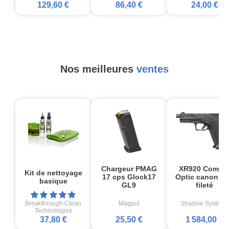
129,60 €
86,40 €
24,00 €
Nos meilleures
ventes
Chargeur PMAG
XR920 Comba
Kit de nettoyage
17 cps Glock17
Optic canon no
basique
GL9
fileté
Breakthrough Clean
Magpul
Shadow Systems
Technologies
37,80 €
25,50 €
1 584,00 €