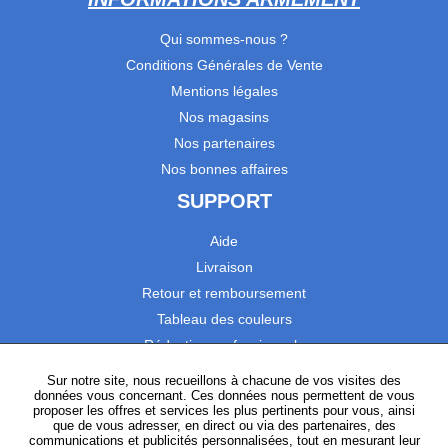
Qui sommes-nous ?
Conditions Générales de Vente
Mentions légales
Nos magasins
Nos partenaires
Nos bonnes affaires
SUPPORT
Aide
Livraison
Retour et remboursement
Tableau des couleurs
Réduction professionnels
Catalogues
Sur notre site, nous recueillons à chacune de vos visites des
données vous concernant. Ces données nous permettent de vous
Satisfaction Clients
proposer les offres et services les plus pertinents pour vous, ainsi
que de vous adresser, en direct ou via des partenaires, des
communications et publicités personnalisées, tout en mesurant leur