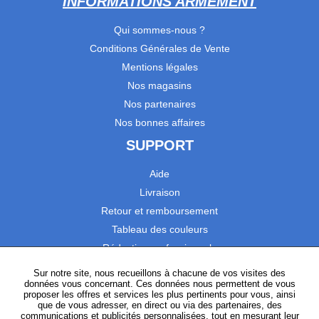
INFORMATIONS ARMEMENT
Qui sommes-nous ?
Conditions Générales de Vente
Mentions légales
Nos magasins
Nos partenaires
Nos bonnes affaires
SUPPORT
Aide
Livraison
Retour et remboursement
Tableau des couleurs
Réduction professionnels
Catalogues
Sur notre site, nous recueillons à chacune de vos visites des
données vous concernant. Ces données nous permettent de vous
Satisfaction Clients
proposer les offres et services les plus pertinents pour vous, ainsi
que de vous adresser, en direct ou via des partenaires, des
communications et publicités personnalisées, tout en mesurant leur