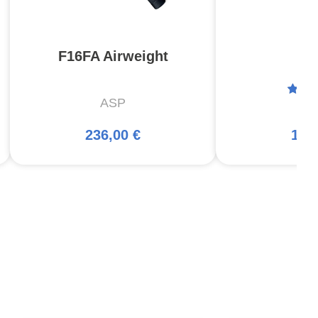
F16FA Airweight
P
ASP
A
236,00 €
121