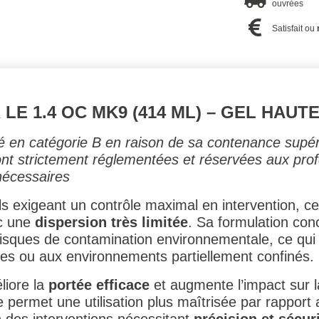
ouvrées
Satisfait ou
E 1.4 OC MK9 (414 ML) – GEL HAUT
sé en catégorie B en raison de sa contenance supé
sont strictement réglementées et réservées aux pr
nécessaires
s exigeant un contrôle maximal en intervention, cet
c une
dispersion très limitée
. Sa formulation con
 risques de contamination environnementale, ce qui 
les ou aux environnements partiellement confinés.
liore la
portée efficace
et augmente l’impact sur l
permet une utilisation plus maîtrisée par rapport 
on des interventions nécessitant
précision et sécur