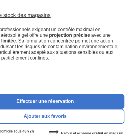
le stock des magasins
professionnels exigeant un contrôle maximal en
t aérosol à gel offre une
projection précise
avec une
 limitée
. Sa formulation concentrée permet une action
réduisant les risques de contamination environnementale,
articulièrement adapté aux situations sensibles ou aux
partiellement confinés.
Effectuer une réservation
Ajouter aux favoris
 domicile sous
48/72h
Retour et échange
gratuit
en magasin