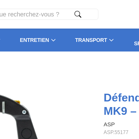
ENTRETIEN
TRANSPORT
S
Défend
MK9 –
ASP
ASP.55177