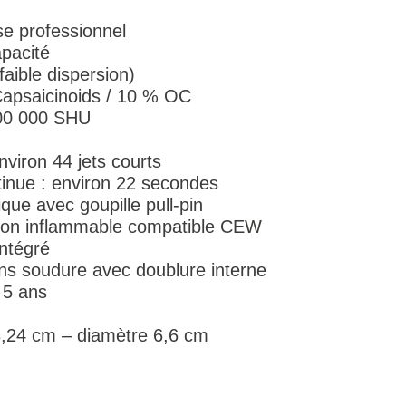
se professionnel
pacité
faible dispersion)
Capsaicinoids / 10 % OC
100 000 SHU
viron 44 jets courts
tinue : environ 22 secondes
ique avec goupille pull-pin
 non inflammable compatible CEW
ntégré
ns soudure avec doublure interne
 5 ans
3,24 cm – diamètre 6,6 cm