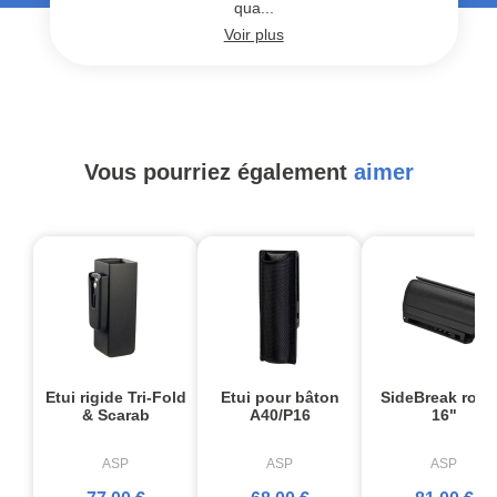
qua...
Voir plus
Vous pourriez également
aimer
Etui rigide Tri-Fold
Etui pour bâton
SideBreak rotat
& Scarab
A40/P16
16"
ASP
ASP
ASP