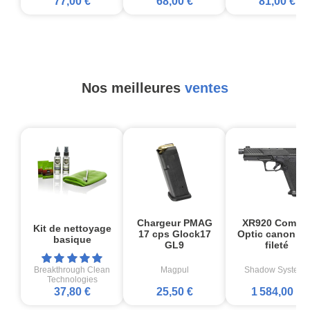
77,00 €
68,00 €
81,00 €
Nos meilleures
ventes
Chargeur PMAG
XR920 Comba
Kit de nettoyage
17 cps Glock17
Optic canon no
basique
GL9
fileté
Breakthrough Clean
Magpul
Shadow Systems
Technologies
37,80 €
25,50 €
1 584,00 €