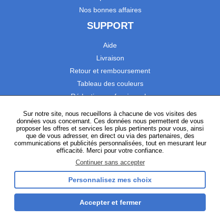
Nos bonnes affaires
SUPPORT
Aide
Livraison
Retour et remboursement
Tableau des couleurs
Réduction professionnels
Catalogues
Sur notre site, nous recueillons à chacune de vos visites des
données vous concernant. Ces données nous permettent de vous
Satisfaction Clients
proposer les offres et services les plus pertinents pour vous, ainsi
que de vous adresser, en direct ou via des partenaires, des
communications et publicités personnalisées, tout en mesurant leur
SUIVEZ-NOUS
efficacité. Merci pour votre confiance.
Continuer sans accepter
Personnalisez mes choix
Instagram
TikTok
Facebook
YouTube
LinkedIn
Accepter et fermer
Gestion des cookies
Plan du site