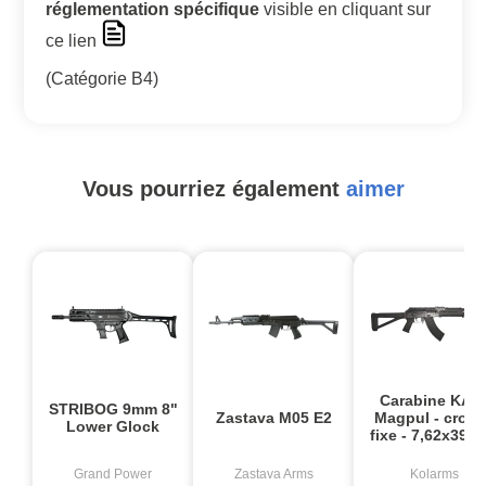
réglementation spécifique
visible
en cliquant sur
ce lien
(Catégorie B4)
Vous pourriez également
aimer
Carabine KA1
STRIBOG 9mm 8"
Zastava M05 E2
Magpul - cross
Lower Glock
fixe - 7,62x39 
Grand Power
Zastava Arms
Kolarms