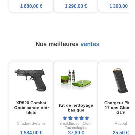
1 680,00 €
1 290,00 €
1 390,00 €
Nos meilleures
ventes
XR920 Combat
Chargeur PMA
Kit de nettoyage
Optic canon noir
17 cps Glock1
basique
fileté
GL9
Shadow Systems
Breakthrough Clean
Magpul
Technologies
1 584,00 €
37,80 €
25,50 €