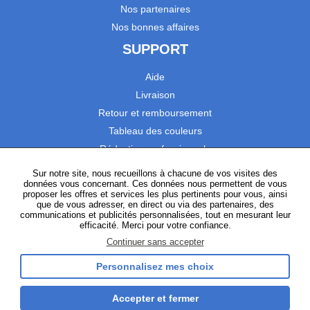
Nos partenaires
Nos bonnes affaires
SUPPORT
Aide
Livraison
Retour et remboursement
Tableau des couleurs
Réduction professionnels
Catalogues
Sur notre site, nous recueillons à chacune de vos visites des
données vous concernant. Ces données nous permettent de vous
Satisfaction Clients
proposer les offres et services les plus pertinents pour vous, ainsi
que de vous adresser, en direct ou via des partenaires, des
communications et publicités personnalisées, tout en mesurant leur
SUIVEZ-NOUS
efficacité. Merci pour votre confiance.
Continuer sans accepter
Personnalisez mes choix
Instagram
TikTok
Facebook
YouTube
LinkedIn
Accepter et fermer
Gestion des cookies