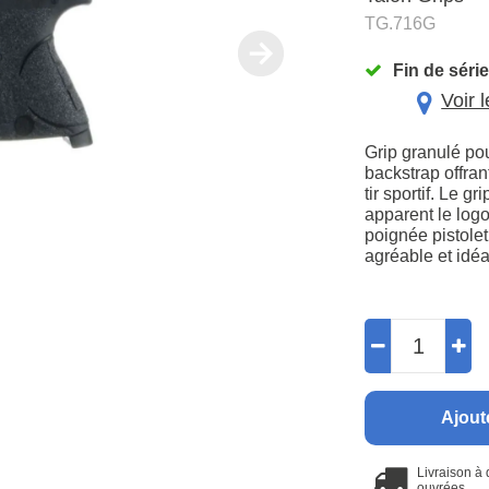
TG.716G
Fin de série
Voir 
Grip granulé p
backstrap offran
tir sportif. Le 
apparent le logo
poignée pistolet
agréable et idéa
Ajout
Livraison à
ouvrées