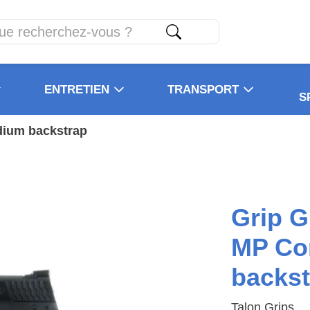
ENTRETIEN
TRANSPORT
S
ium backstrap
Grip 
MP Co
backst
Talon Grips