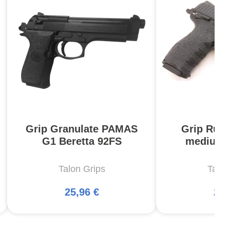
Grip Granulate PAMAS
Grip Rub
G1 Beretta 92FS
medium 
Talon Grips
Talon
25,96 €
25,