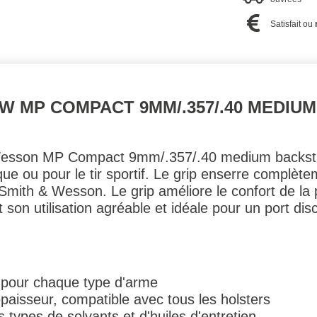
Satisfait ou
W MP COMPACT 9MM/.357/.40 MEDIU
Wesson MP Compact 9mm/.357/.40 medium backstra
que ou pour le tir sportif. Le grip enserre complèt
Smith & Wesson. Le grip améliore le confort de la 
son utilisation agréable et idéale pour un port dis
 pour chaque type d'arme
'épaisseur, compatible avec tous les holsters
 types de solvants et d'huiles d'entretien