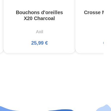
Bouchons d'oreilles
Crosse MOE
X20 Charcoal
- 
Axil
Ma
25,99 €
66,