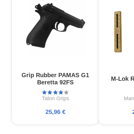
Grip Rubber PAMAS G1
M-Lok R
Beretta 92FS
Talon Grips
Man
25,96 €