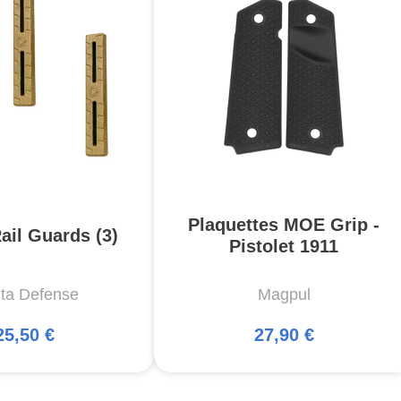
Plaquettes MOE Grip -
ail Guards (3)
Pistolet 1911
ta Defense
Magpul
25,50 €
27,90 €