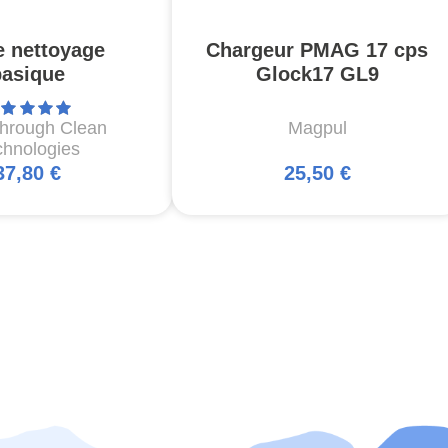
e nettoyage
Chargeur PMAG 17 cps
basique
Glock17 GL9
through Clean
Magpul
chnologies
37,80 €
25,50 €