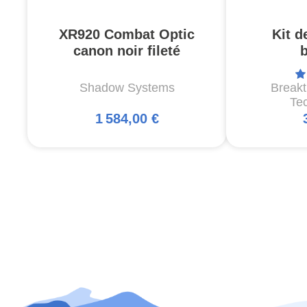
XR920 Combat Optic
Kit d
canon noir fileté
Shadow Systems
Break
Te
1 584,00 €