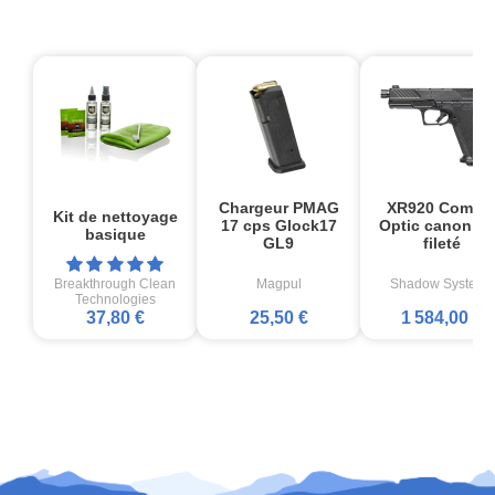
Chargeur PMAG
XR920 Comba
Kit de nettoyage
17 cps Glock17
Optic canon no
basique
GL9
fileté
Breakthrough Clean
Magpul
Shadow Systems
Technologies
37,80 €
25,50 €
1 584,00 €