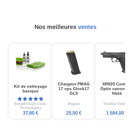
Nos meilleures
ventes
Chargeur PMAG
XR920 Comba
Kit de nettoyage
17 cps Glock17
Optic canon no
basique
GL9
fileté
Breakthrough Clean
Magpul
Shadow Systems
Technologies
37,80 €
25,50 €
1 584,00 €