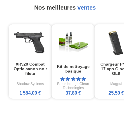
Nos meilleures
ventes
XR920 Combat
Chargeur PMA
Kit de nettoyage
Optic canon noir
17 cps Glock1
basique
fileté
GL9
Shadow Systems
Breakthrough Clean
Magpul
Technologies
1 584,00 €
37,80 €
25,50 €