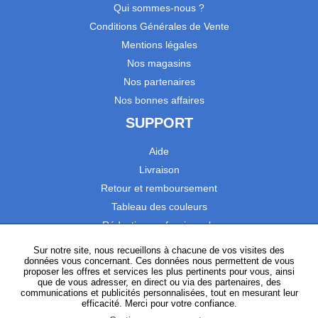
Qui sommes-nous ?
Conditions Générales de Vente
Mentions légales
Nos magasins
Nos partenaires
Nos bonnes affaires
SUPPORT
Aide
Livraison
Retour et remboursement
Tableau des couleurs
Réduction professionnels
Catalogues
Sur notre site, nous recueillons à chacune de vos visites des
données vous concernant. Ces données nous permettent de vous
Satisfaction Clients
proposer les offres et services les plus pertinents pour vous, ainsi
que de vous adresser, en direct ou via des partenaires, des
communications et publicités personnalisées, tout en mesurant leur
SUIVEZ-NOUS
efficacité. Merci pour votre confiance.