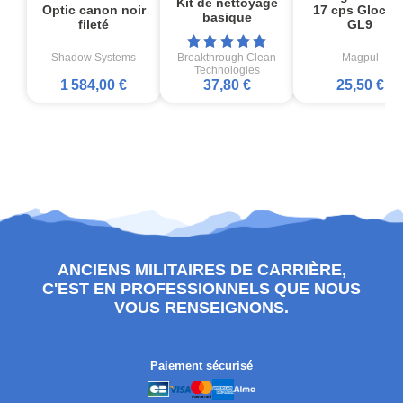
Kit de nettoyage
Optic canon noir
17 cps Glock1
basique
fileté
GL9
Shadow Systems
Breakthrough Clean
Magpul
Technologies
1 584,00 €
37,80 €
25,50 €
ANCIENS MILITAIRES DE CARRIÈRE,
C'EST EN PROFESSIONNELS QUE NOUS
VOUS RENSEIGNONS.
Paiement sécurisé