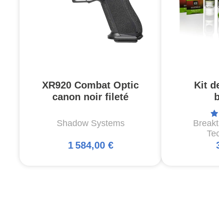
XR920 Combat Optic
Kit d
canon noir fileté
Shadow Systems
Break
Te
1 584,00 €