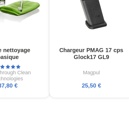
e nettoyage
Chargeur PMAG 17 cps
basique
Glock17 GL9
through Clean
Magpul
chnologies
37,80 €
25,50 €