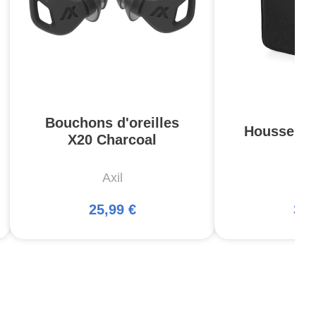
Bouchons d'oreilles
Housse Pis
X20 Charcoal
Axil
5
25,99 €
34,