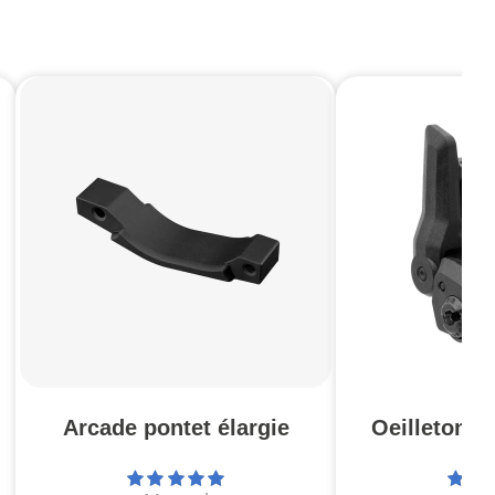
Arcade pontet élargie
Oeilleton 