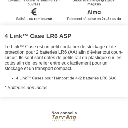
Livraison à domicile sous
48/72h
Retour et échange
gratuit
en
ouvrées
magasin
Satisfait ou
remboursé
Paiement sécurisé en
2x, 3x ou 4x
4 Link™ Case LR6 ASP
Le Link™ Case est un petit container de stockage et de
protection pour 2 batteries LR6 (AA) afin d'éviter tout court-
circuit. Ils sont sont dotés de petits rail en plastique sur les
cotés afin de les relier entre eux facilement pour un
stockage et un transport compact.
4 Link™ Cases pour l'emport de 4x2 batteries LR6 (AA)
* Batteries non inclus
Nos conseils