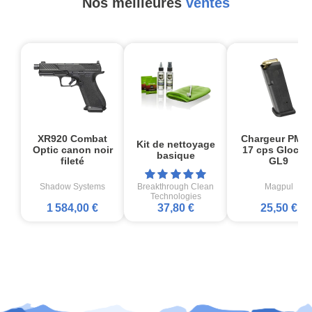
Nos meilleures
ventes
XR920 Combat
Chargeur PMA
Kit de nettoyage
Optic canon noir
17 cps Glock1
basique
fileté
GL9
Shadow Systems
Breakthrough Clean
Magpul
Technologies
1 584,00 €
37,80 €
25,50 €