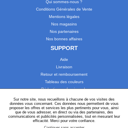
Qui sommes-nous ?
Conditions Générales de Vente
Mentions légales
Nos magasins
Nos partenaires
Nos bonnes affaires
SUPPORT
Aide
Livraison
Retour et remboursement
Tableau des couleurs
Réduction professionnels
Catalogues
Sur notre site, nous recueillons à chacune de vos visites des
données vous concernant. Ces données nous permettent de vous
Satisfaction Clients
proposer les offres et services les plus pertinents pour vous, ainsi
que de vous adresser, en direct ou via des partenaires, des
communications et publicités personnalisées, tout en mesurant leur
SUIVEZ-NOUS
efficacité. Merci pour votre confiance.
Continuer sans accepter