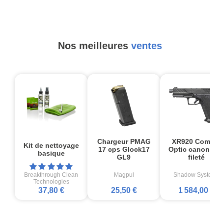
Nos meilleures
ventes
Chargeur PMAG
XR920 Comba
Kit de nettoyage
17 cps Glock17
Optic canon no
basique
GL9
fileté
Breakthrough Clean
Magpul
Shadow Systems
Technologies
37,80 €
25,50 €
1 584,00 €