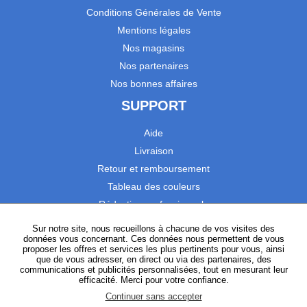
Conditions Générales de Vente
Mentions légales
Nos magasins
Nos partenaires
Nos bonnes affaires
SUPPORT
Aide
Livraison
Retour et remboursement
Tableau des couleurs
Réduction professionnels
Catalogues
Sur notre site, nous recueillons à chacune de vos visites des
données vous concernant. Ces données nous permettent de vous
Satisfaction Clients
proposer les offres et services les plus pertinents pour vous, ainsi
que de vous adresser, en direct ou via des partenaires, des
communications et publicités personnalisées, tout en mesurant leur
SUIVEZ-NOUS
efficacité. Merci pour votre confiance.
Continuer sans accepter