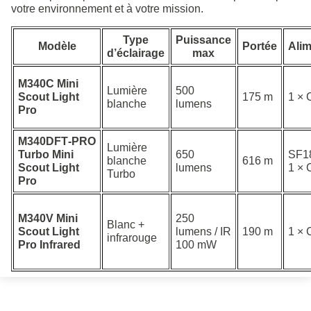
votre environnement et à votre mission.
Type
Puissance
Modèle
Portée
Alim
d’éclairage
max
M340C Mini
Lumière
500
Scout Light
175 m
1 ×
blanche
lumens
Pro
M340DFT‑PRO
Lumière
Turbo Mini
650
SF1
blanche
616 m
Scout Light
lumens
1 ×
Turbo
Pro
M340V Mini
250
Blanc +
Scout Light
lumens / IR
190 m
1 ×
infrarouge
Pro Infrared
100 mW