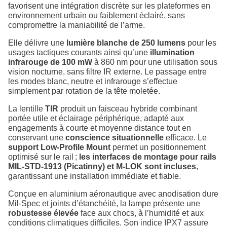
favorisent une intégration discrète sur les plateformes en
environnement urbain ou faiblement éclairé, sans
compromettre la maniabilité de l’arme.
Elle délivre une
lumière blanche de 250 lumens
pour les
usages tactiques courants ainsi qu’une
illumination
infrarouge de 100 mW
à 860 nm pour une utilisation sous
vision nocturne, sans filtre IR externe. Le passage entre
les modes blanc, neutre et infrarouge s’effectue
simplement par rotation de la tête moletée.
La lentille
TIR
produit un faisceau hybride combinant
portée utile et éclairage périphérique, adapté aux
engagements à courte et moyenne distance tout en
conservant une
conscience situationnelle
efficace. Le
support Low‑Profile Mount
permet un positionnement
optimisé sur le rail ;
les interfaces de montage pour rails
MIL‑STD‑1913 (Picatinny) et M‑LOK sont incluses
,
garantissant une installation immédiate et fiable.
Conçue en aluminium aéronautique avec anodisation dure
Mil‑Spec et joints d’étanchéité, la lampe présente une
robustesse élevée
face aux chocs, à l’humidité et aux
conditions climatiques difficiles. Son indice IPX7 assure