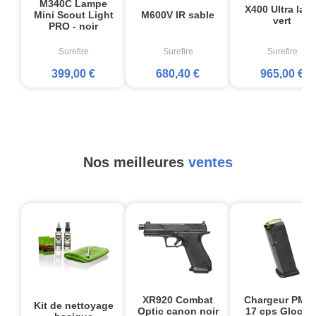
M340C Lampe
X400 Ultra lase
Mini Scout Light
M600V IR sable
vert
PRO - noir
Surefire
Surefire
Surefire
399,00 €
680,40 €
965,00 €
Nos meilleures
ventes
XR920 Combat
Chargeur PMA
Kit de nettoyage
Optic canon noir
17 cps Glock1