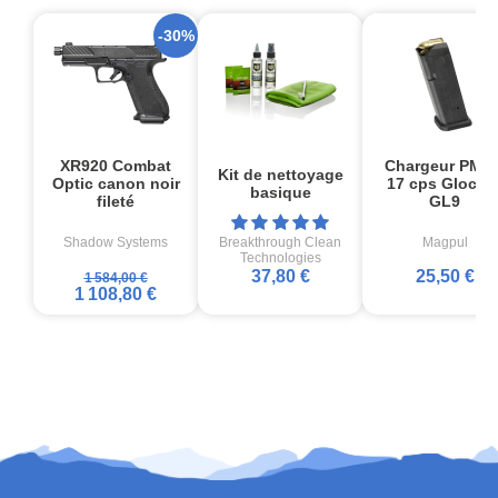
-30%
XR920 Combat
Chargeur PMA
Kit de nettoyage
Optic canon noir
17 cps Glock1
basique
fileté
GL9
Shadow Systems
Breakthrough Clean
Magpul
Technologies
37,80 €
25,50 €
1 584,00 €
1 108,80 €