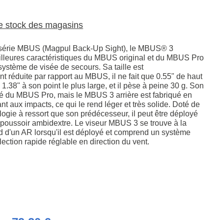
le stock des magasins
a série MBUS (Magpul Back-Up Sight), le MBUS® 3
lleures caractéristiques du MBUS original et du MBUS Pro
système de visée de secours. Sa taille est
 réduite par rapport au MBUS, il ne fait que 0.55" de haut
é, 1.38" à son point le plus large, et il pèse à peine 30 g. Son
vé du MBUS Pro, mais le MBUS 3 arrière est fabriqué en
nt aux impacts, ce qui le rend léger et très solide. Doté de
ogie à ressort que son prédécesseur, il peut être déployé
poussoir ambidextre. Le viseur MBUS 3 se trouve à la
d d'un AR lorsqu'il est déployé et comprend un système
lection rapide réglable en direction du vent.