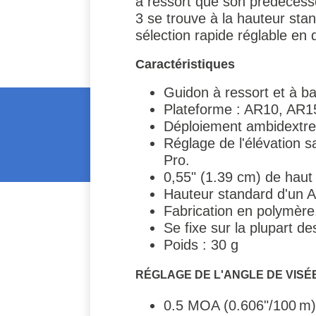
à ressort que son prédécess
3 se trouve à la hauteur sta
sélection rapide réglable en 
Caractéristiques
Guidon à ressort et à b
Plateforme : AR10, AR
Déploiement ambidextre 
Réglage de l'élévation s
Pro.
0,55" (1.39 cm) de haut l
Hauteur standard d'un A
Fabrication en polymère,
Se fixe sur la plupart d
Poids : 30 g
RÉGLAGE DE L'ANGLE DE VISÉ
0.5 MOA (0.606"/100 m) 