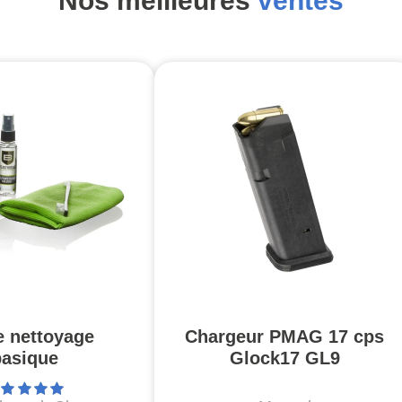
Nos meilleures
ventes
e nettoyage
Chargeur PMAG 17 cps
basique
Glock17 GL9