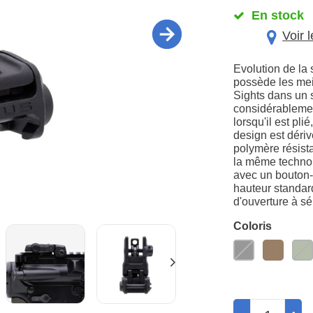
En stock
Voir 
Evolution de l
possède les mei
Sights dans un 
considérablement
lorsqu'il est pli
design est déri
polymère résista
la même technol
avec un bouton-
hauteur standar
d'ouverture à sé
Coloris