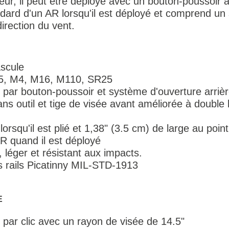
eur, il peut être déployé avec un bouton-poussoir
ndard d'un AR lorsqu'il est déployé et comprend un
direction du vent.
ascule
15, M4, M16, M110, SR25
par bouton-poussoir et système d'ouverture arrière
ans outil et tige de visée avant améliorée à doubl
orsqu'il est plié et 1,38" (3.5 cm) de large au point
R quand il est déployé
 léger et résistant aux impacts.
es rails Picatinny MIL-STD-1913
E
par clic avec un rayon de visée de 14.5"