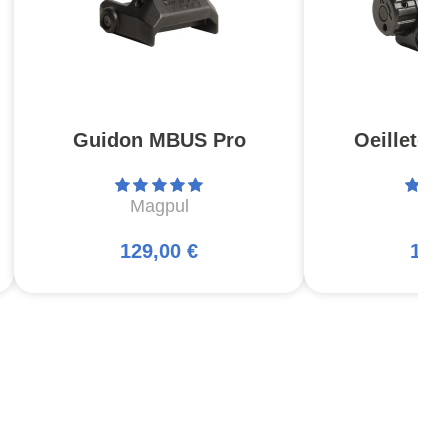
Guidon MBUS Pro
Oeilleto
Magpul
Ma
129,00 €
156