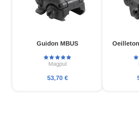
Guidon MBUS
Oeilleto
Magpul
53,70 €