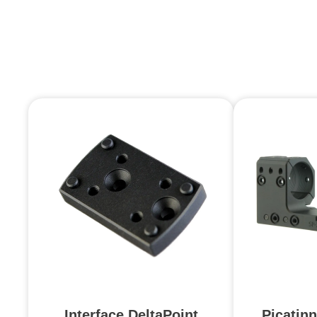
Interface DeltaPoint
Picatin