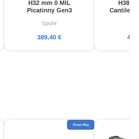
H32 mm 0 MIL
H38 m
Picatinny Gen3
Cantileve
Spuhr
Sp
389,40 €
423
Dispo Mag