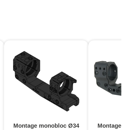
Montage monobloc Ø34
Montage m