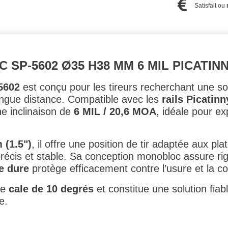
Satisfait ou
P-5602 Ø35 H38 MM 6 MIL PICATIN
5602
est conçu pour les tireurs recherchant une sol
ongue distance. Compatible avec les
rails Picatinn
ne inclinaison de
6 MIL / 20,6 MOA
, idéale pour ex
 (1.5")
, il offre une position de tir adaptée aux p
écis et stable. Sa conception monobloc assure rigid
e dure
protège efficacement contre l’usure et la co
ne
cale de 10 degrés
et constitue une solution fiab
e.