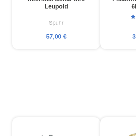
Leupold
6
Spuhr
57,00 €
3