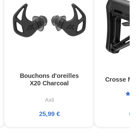
Bouchons d'oreilles
Crosse MOE
X20 Charcoal
Axil
Ma
25,99 €
66,