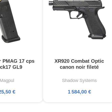
r PMAG 17 cps
XR920 Combat Optic
ck17 GL9
canon noir fileté
Magpul
Shadow Systems
25,50 €
1 584,00 €