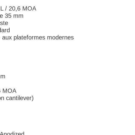
MIL / 20,6 MOA
be 35 mm
ste
dard
 aux plateformes modernes
mm
,6 MOA
n cantilever)
 Anodized