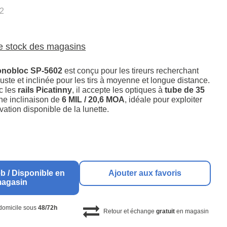
2
le stock des magasins
nobloc SP-5602
est conçu pour les tireurs recherchant
uste et inclinée pour les tirs à moyenne et longue distance.
c les
rails Picatinny
, il accepte les optiques à
tube de 35
une inclinaison de
6 MIL / 20,6 MOA
, idéale pour exploiter
vation disponible de la lunette.
b / Disponible en
Ajouter aux favoris
agasin
 domicile sous
48/72h
Retour et échange
gratuit
en magasin