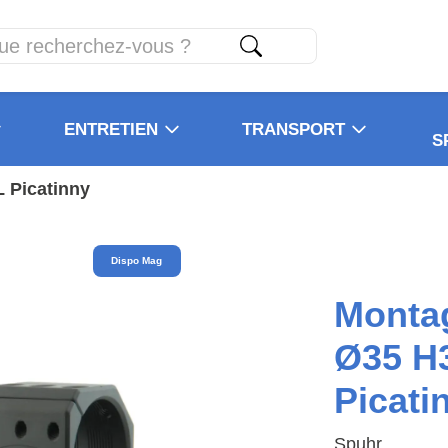
ENTRETIEN
TRANSPORT
S
 Picatinny
Dispo Mag
Monta
Ø35 H
Picati
Spuhr