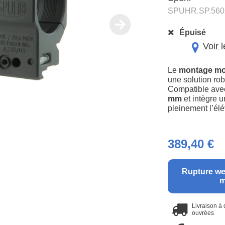
SPUHR.SP.560
Épuisé
Voir 
Le
montage mo
une solution rob
Compatible ave
mm
et intègre 
pleinement l’élé
389,40 €
Rupture we
m
Livraison à
ouvrées