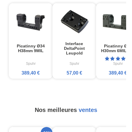
Interface
Picatinny Ø34
Picatinny Ø30
DeltaPoint
H38mm 9MIL
H30mm 6MIL P
Leupold
Spuhr
Spuhr
Spuhr
389,40 €
57,00 €
389,40 €
Nos meilleures
ventes