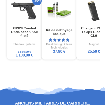
-30%
XR920 Combat
Chargeur PMA
Kit de nettoyage
Optic canon noir
17 cps Glock1
basique
fileté
GL9
Shadow Systems
Breakthrough Clean
Magpul
Technologies
37,80 €
25,50 €
1 584,00 €
1 108,80 €
ANCIENS MILITAIRES DE CARRIÈRE,