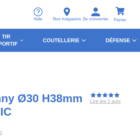
Aide
Nos magasins
Se connecter
Panier
TIR
COUTELLERIE
DÉFENSE
PORTIF
inny Ø30 H38mm
Lire les 1 avis
IC
2