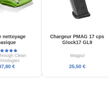
e nettoyage
Chargeur PMAG 17 cps
basique
Glock17 GL9
through Clean
Magpul
chnologies
37,80 €
25,50 €