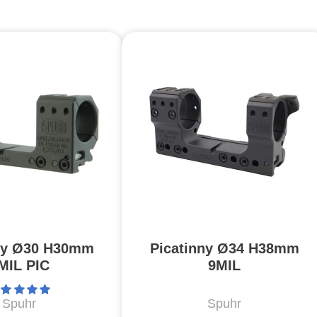
ny Ø30 H30mm
Picatinny Ø34 H38mm
MIL PIC
9MIL
Spuhr
Spuhr