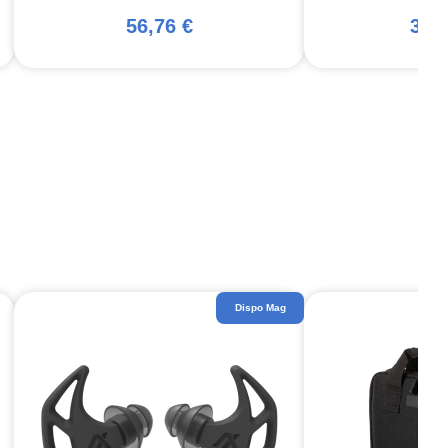
56,76 €
389
Dispo Mag