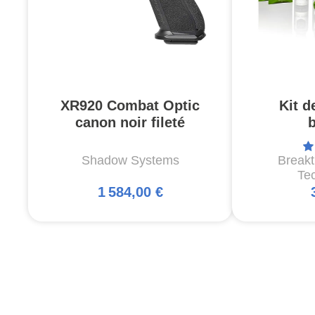
XR920 Combat Optic
Kit d
canon noir fileté
Shadow Systems
Break
Te
1 584,00 €