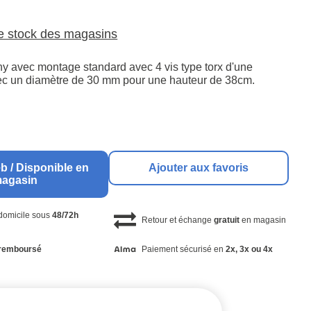
le stock des magasins
ny avec montage standard avec 4 vis type torx d'une
avec un diamètre de 30 mm pour une hauteur de 38cm.
b / Disponible en
Ajouter aux favoris
agasin
 domicile sous
48/72h
Retour et échange
gratuit
en magasin
remboursé
Paiement sécurisé en
2x, 3x ou 4x