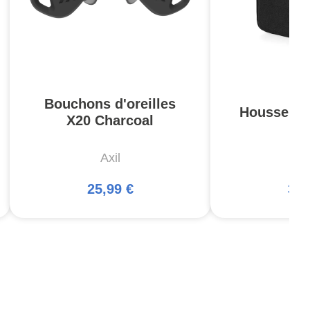
Bouchons d'oreilles
Housse Pis
X20 Charcoal
Axil
5
25,99 €
34,