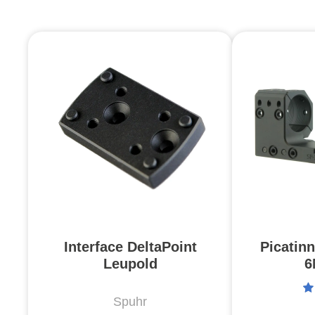
Interface DeltaPoint
Picatin
Leupold
6
Spuhr