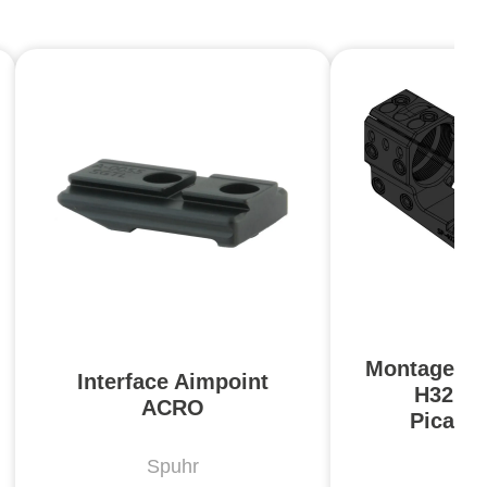
Montage m
Interface Aimpoint
H32 m
ACRO
Picati
Spuhr
Sp