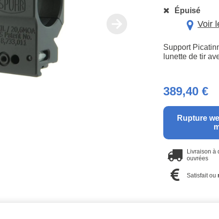
Épuisé
Voir 
Support Picatin
lunette de tir 
389,40 €
Rupture we
m
Livraison à
ouvrées
Satisfait ou