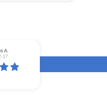
s A.
2-17
.