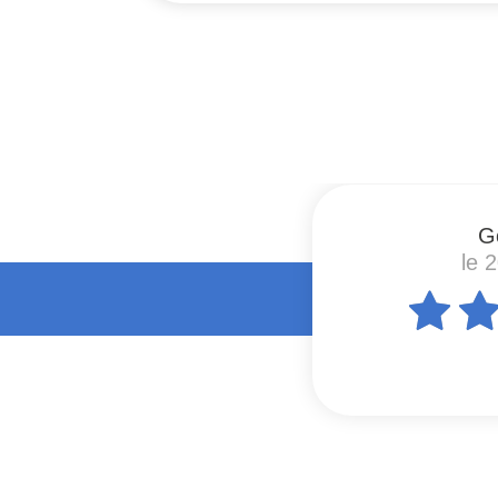
#
G
le 