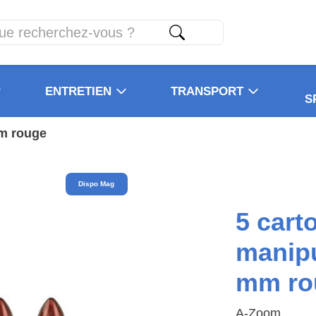
ENTRETIEN
TRANSPORT
S
mm rouge
Dispo Mag
5 cart
manipu
mm ro
A-Zoom