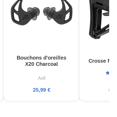
Bouchons d'oreilles
Crosse MOE
X20 Charcoal
Axil
Ma
25,99 €
66,