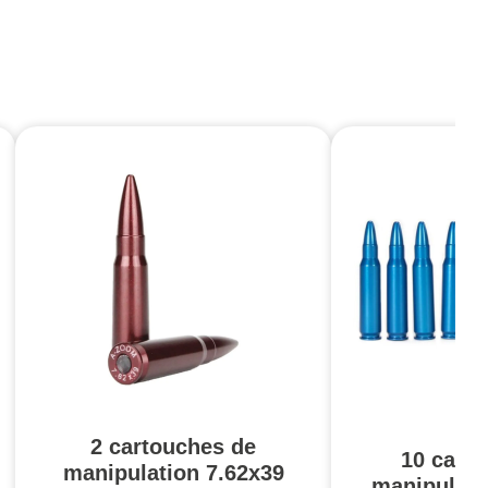
2 cartouches de
10 cart
manipulation 7.62x39
manipulati