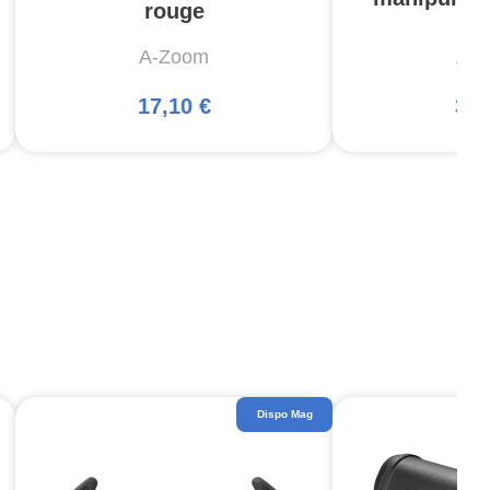
rouge
A-Zoom
A-
17,10 €
32,
Dispo Mag