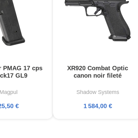
r PMAG 17 cps
XR920 Combat Optic
ck17 GL9
canon noir fileté
Magpul
Shadow Systems
25,50 €
1 584,00 €