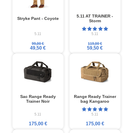
5.11 AT TRAINER -
Stryke Pant - Coyote
Storm
5.11
5.11
99,00 €
119,00 €
49,50 €
59,50 €
Sac Range Ready
Range Ready Trainer
Trainer Noir
bag Kangaroo
5.11
5.11
175,00 €
175,00 €