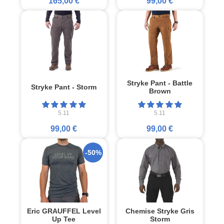
165,00 €
99,00 €
Stryke Pant - Battle
Stryke Pant - Storm
Brown
5.11
5.11
99,00 €
99,00 €
-50%
Eric GRAUFFEL Level
Chemise Stryke Gris
Up Tee
Storm