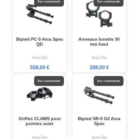
Sur commande
Sur commande
Bipied PC-5 Arca Spec
Anneaux lunette 30
QD
mm haut
Accu-Tac
Accu-Tac
558,00 €
288,00 €
Sur commande
Sur commande
Griffes CLAWS pour
Bipied SR-5 G2 Arca
pointes acier
Spec
Accu-Tac
Accu-Tac