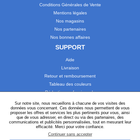
Conditions Générales de Vente
Mentions légales
Nos magasins
Nos partenaires
Nos bonnes affaires
SUPPORT
Aide
Livraison
Retour et remboursement
Tableau des couleurs
Réduction professionnels
Catalogues
Sur notre site, nous recueillons à chacune de vos visites des
données vous concernant. Ces données nous permettent de vous
Satisfaction Clients
proposer les offres et services les plus pertinents pour vous, ainsi
que de vous adresser, en direct ou via des partenaires, des
communications et publicités personnalisées, tout en mesurant leur
SUIVEZ-NOUS
efficacité. Merci pour votre confiance.
Continuer sans accepter