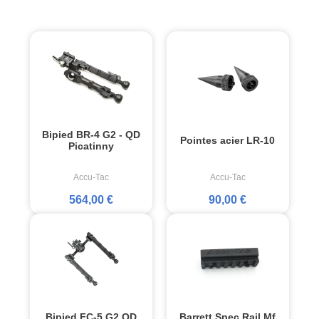
Bipied BR-4 G2 - QD
Pointes acier LR-10
Picatinny
Accu-Tac
Accu-Tac
564,00 €
90,00 €
Bipied FC-5 G2 QD
Barrett Spec Rail Mf