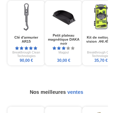
Petit plateau
Clé d'armurier
Kit de nettoya
magnétique DAKA
AR15
vision .44/.45 C
noir
Breakthrough Clean
Magpul
Breakthrough Cle
Technologies
Technologies
90,00 €
30,00 €
35,70 €
Nos meilleures
ventes