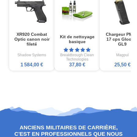
XR920 Combat
Chargeur PMA
Kit de nettoyage
Optic canon noir
17 cps Glock1
basique
fileté
GL9
Shadow Systems
Breakthrough Clean
Magpul
Technologies
1 584,00 €
37,80 €
25,50 €
ANCIENS MILITAIRES DE CARRIÈRE,
C'EST EN PROFESSIONNELS QUE NOUS