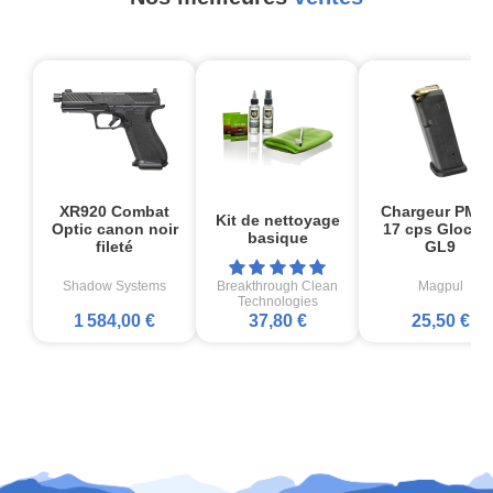
XR920 Combat
Chargeur PMA
Kit de nettoyage
Optic canon noir
17 cps Glock1
basique
fileté
GL9
Shadow Systems
Breakthrough Clean
Magpul
Technologies
1 584,00 €
37,80 €
25,50 €