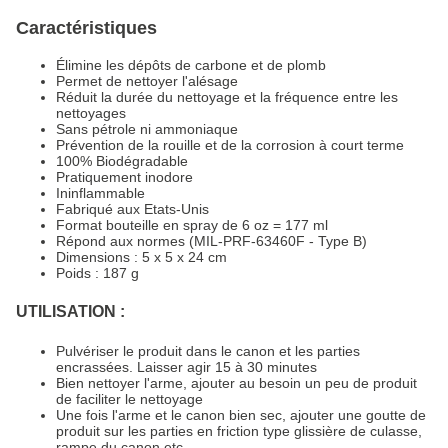
Caractéristiques
Élimine les dépôts de carbone et de plomb
Permet de nettoyer l'alésage
Réduit la durée du nettoyage et la fréquence entre les
nettoyages
Sans pétrole ni ammoniaque
Prévention de la rouille et de la corrosion à court terme
100% Biodégradable
Pratiquement inodore
Ininflammable
Fabriqué aux Etats-Unis
Format bouteille en spray de 6 oz = 177 ml
Répond aux normes (MIL-PRF-63460F - Type B)
Dimensions : 5 x 5 x 24 cm
Poids : 187 g
UTILISATION :
Pulvériser le produit dans le canon et les parties
encrassées. Laisser agir 15 à 30 minutes
Bien nettoyer l'arme, ajouter au besoin un peu de produit
de faciliter le nettoyage
Une fois l'arme et le canon bien sec, ajouter une goutte de
produit sur les parties en friction type glissière de culasse,
rampe du canon etc...