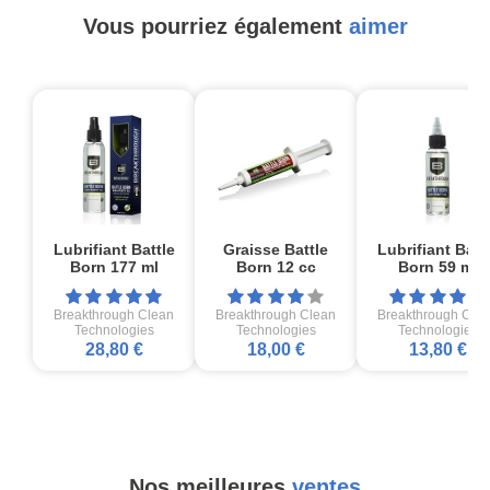
Vous pourriez également
aimer
Lubrifiant Battle
Graisse Battle
Lubrifiant Batt
Born 177 ml
Born 12 cc
Born 59 ml
Breakthrough Clean
Breakthrough Clean
Breakthrough Cle
Technologies
Technologies
Technologies
28,80 €
18,00 €
13,80 €
Nos meilleures
ventes