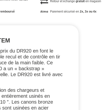
Retour et échange
gratuit
en magasin
remboursé
Paiement sécurisé en
2x, 3x ou 4x
TEM
 prix du DR920 en font le
e recul et de contrôle en tir
ce de la main faible. Ce
20 a un « backstrap »
relle. Le DR920 est livré avec
ction des chargeurs et
nt entièrement usinés en
-10 ″. Les canons bronze
 sont usinées en acier