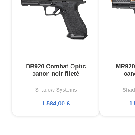
DR920 Combat Optic
MR920L
canon noir fileté
can
Shadow Systems
Shad
1 584,00 €
1 