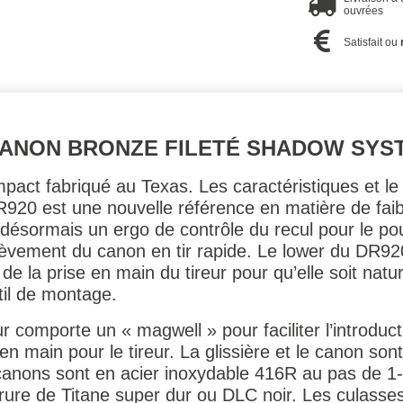
ouvrées
Satisfait ou
 CANON BRONZE FILETÉ SHADOW SYS
pact fabriqué au Texas. Les caractéristiques et le
R920 est une nouvelle référence en matière de faibl
ésormais un ergo de contrôle du recul pour le pou
relèvement du canon en tir rapide. Le lower du DR9
 de la prise en main du tireur pour qu’elle soit natu
til de montage.
eur comporte un « magwell » pour faciliter l’introdu
en main pour le tireur. La glissière et le canon so
 canons sont en acier inoxydable 416R au pas de 1
rure de Titane super dur ou DLC noir. Les culasses