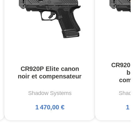
CR920P E
CR920P Elite canon
bron
noir et compensateur
compe
Shadow Systems
Shadow
1 470,00 €
1 47