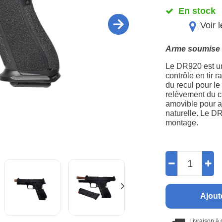
En stock
Voir 
Arme soumise à
Le DR920 est un
contrôle en tir
du recul pour le
relèvement du c
amovible pour aj
naturelle. Le DR
montage.
Ajout
Livraison à