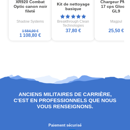
XR920 Combat
Chargeur PMA
Kit de nettoyage
Optic canon noir
17 cps Glock1
basique
fileté
GL9
Shadow Systems
Breakthrough Clean
Magpul
Technologies
37,80 €
25,50 €
1 584,00 €
1 108,80 €
ANCIENS MILITAIRES DE CARRIÈRE,
C'EST EN PROFESSIONNELS QUE NOUS
VOUS RENSEIGNONS.
Paiement sécurisé