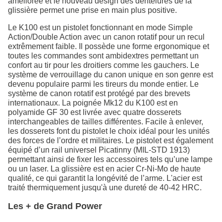
améliorée et le nouveau design des dentelures de la
glissière permet une prise en main plus positive.
Le K100 est un pistolet fonctionnant en mode Simple
Action/Double Action avec un canon rotatif pour un recul
extrêmement faible. Il possède une forme ergonomique et
toutes les commandes sont ambidextres permettant un
confort au tir pour les droitiers comme les gauchers. Le
système de verrouillage du canon unique en son genre est
devenu populaire parmi les tireurs du monde entier. Le
système de canon rotatif est protégé par des brevets
internationaux. La poignée Mk12 du K100 est en
polyamide GF 30 est livrée avec quatre dosserets
interchangeables de tailles différentes. Facile à enlever,
les dosserets font du pistolet le choix idéal pour les unités
des forces de l’ordre et militaires. Le pistolet est également
équipé d’un rail universel Picatinny (MIL-STD 1913)
permettant ainsi de fixer les accessoires tels qu’une lampe
ou un laser. La glissière est en acier Cr-Ni-Mo de haute
qualité, ce qui garantit la longévité de l’arme. L'acier est
traité thermiquement jusqu'à une dureté de 40-42 HRC.
Les + de Grand Power