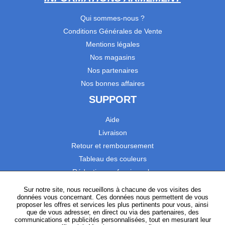
Qui sommes-nous ?
Conditions Générales de Vente
Mentions légales
Nos magasins
Nos partenaires
Nos bonnes affaires
SUPPORT
Aide
Livraison
Retour et remboursement
Tableau des couleurs
Réduction professionnels
Catalogues
Sur notre site, nous recueillons à chacune de vos visites des
données vous concernant. Ces données nous permettent de vous
Satisfaction Clients
proposer les offres et services les plus pertinents pour vous, ainsi
que de vous adresser, en direct ou via des partenaires, des
communications et publicités personnalisées, tout en mesurant leur
SUIVEZ-NOUS