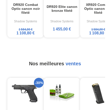
DR920 Combat
XR920 Comba
DR920 Elite canon
Optic canon noir
Optic canon no
bronze fileté
fileté
fileté
Shadow Systems
Shadow Systems
Shadow Systems
1 455,00 €
1 584,00 €
1 584,00 €
1 108,80 €
1 108,80 €
Nos meilleures
ventes
-30%