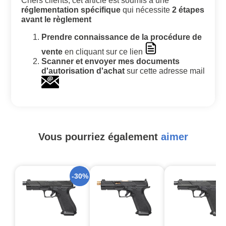
Chers clients, cet article est soumis à une
réglementation spécifique
qui nécessite
2 étapes
avant le règlement
Prendre connaissance de la procédure de
vente
en cliquant sur ce lien
Scanner et envoyer mes documents
d'autorisation d'achat
sur cette adresse mail
Vous pourriez également
aimer
-30%
-