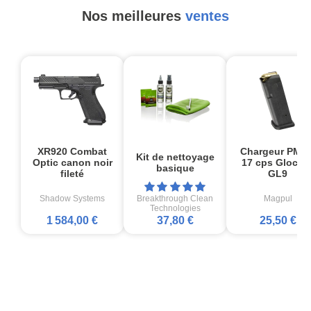
Nos meilleures
ventes
XR920 Combat
Chargeur PMA
Kit de nettoyage
Optic canon noir
17 cps Glock1
basique
fileté
GL9
Shadow Systems
Breakthrough Clean
Magpul
Technologies
1 584,00 €
37,80 €
25,50 €