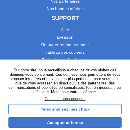
Nos partenaires
Nos bonnes affaires
SUPPORT
Aide
Livraison
Retour et remboursement
Tableau des couleurs
Réduction professionnels
Catalogues
Sur notre site, nous recueillons à chacune de vos visites des
données vous concernant. Ces données nous permettent de vous
Satisfaction Clients
proposer les offres et services les plus pertinents pour vous, ainsi
que de vous adresser, en direct ou via des partenaires, des
communications et publicités personnalisées, tout en mesurant leur
SUIVEZ-NOUS
efficacité. Merci pour votre confiance.
Continuer sans accepter
Personnalisez mes choix
Instagram
TikTok
Facebook
YouTube
LinkedIn
Accepter et fermer
Gestion des cookies