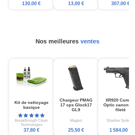
130,00 €
13,00 €
307,00 €
Nos meilleures
ventes
Chargeur PMAG
XR920 Comba
Kit de nettoyage
17 cps Glock17
Optic canon no
basique
GL9
fileté
Breakthrough Clean
Magpul
Shadow Systems
Technologies
37,80 €
25,50 €
1 584,00 €