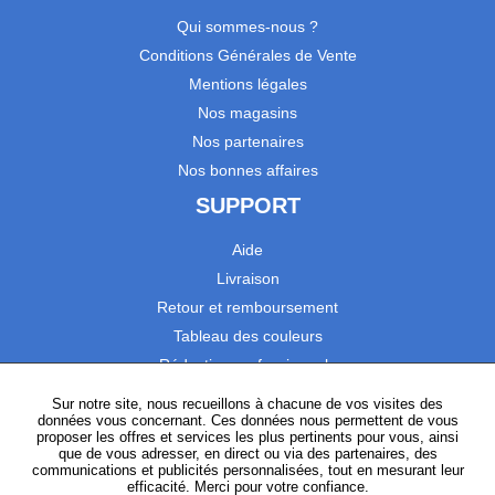
Qui sommes-nous ?
Conditions Générales de Vente
Mentions légales
Nos magasins
Nos partenaires
Nos bonnes affaires
SUPPORT
Aide
Livraison
Retour et remboursement
Tableau des couleurs
Réduction professionnels
Catalogues
Sur notre site, nous recueillons à chacune de vos visites des
données vous concernant. Ces données nous permettent de vous
Satisfaction Clients
proposer les offres et services les plus pertinents pour vous, ainsi
que de vous adresser, en direct ou via des partenaires, des
communications et publicités personnalisées, tout en mesurant leur
SUIVEZ-NOUS
efficacité. Merci pour votre confiance.