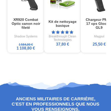
XR920 Combat
Chargeur PMA
Kit de nettoyage
Optic canon noir
17 cps Glock1
basique
fileté
GL9
Shadow Systems
Breakthrough Clean
Magpul
Technologies
37,80 €
25,50 €
1 584,00 €
1 108,80 €
ANCIENS MILITAIRES DE CARRIÈRE,
C'EST EN PROFESSIONNELS QUE NOUS
VOUS RENSEIGNONS.