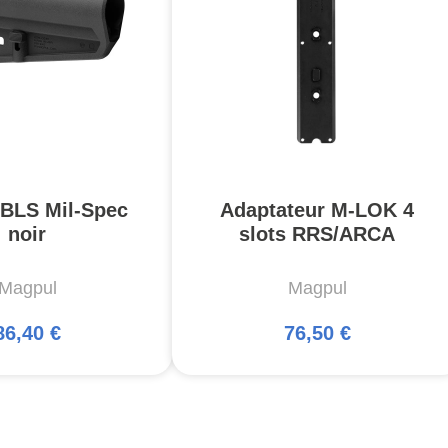
 BLS Mil-Spec
Adaptateur M-LOK 4
noir
slots RRS/ARCA
Magpul
Magpul
86,40 €
76,50 €