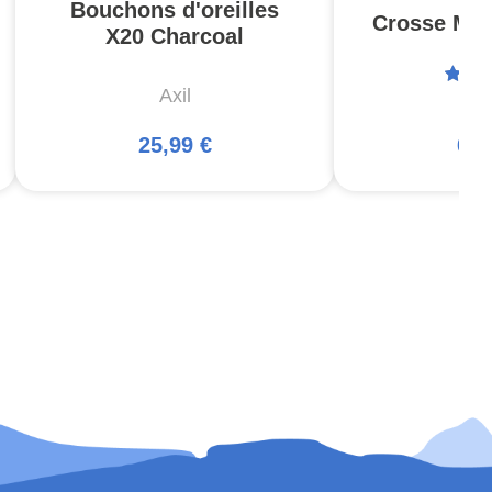
Bouchons d'oreilles
Crosse MOE
X20 Charcoal
Axil
Ma
25,99 €
66,