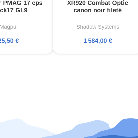
r PMAG 17 cps
XR920 Combat Optic
ck17 GL9
canon noir fileté
Magpul
Shadow Systems
25,50 €
1 584,00 €