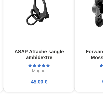
ASAP Attache sangle
Forward S
ambidextre
Mossbe
Magpul
Ma
45,00 €
57,