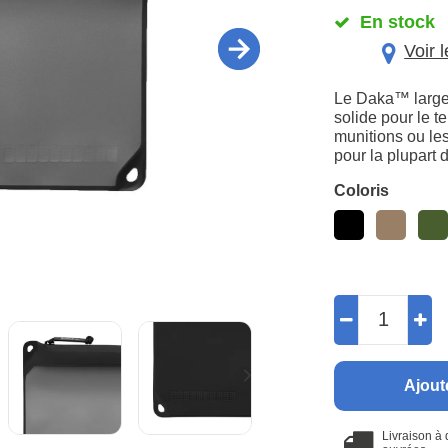
En stock
Voir 
Le Daka™ large 
solide pour le t
munitions ou le
pour la plupart d
Coloris
Ajout
Livraison à