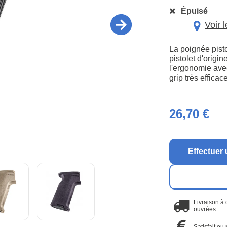
Épuisé
Voir 
La poignée pist
pistolet d'origi
l'ergonomie avec
grip très effica
26,70 €
Effectuer 
Livraison à
ouvrées
Satisfait ou