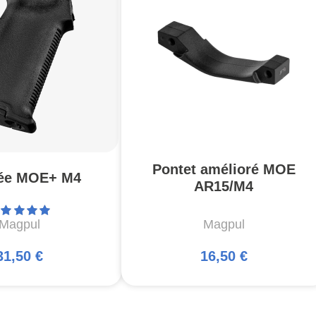
Pontet amélioré MOE
ée MOE+ M4
AR15/M4
Magpul
Magpul
31,50 €
16,50 €