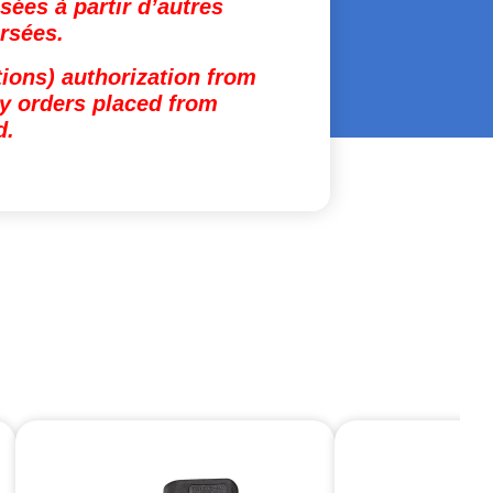
ées à partir d’autres
rsées.
tions) authorization from
ny orders placed from
d.