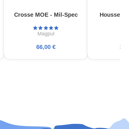
Crosse MOE - Mil-Spec
Housse Pis
Magpul
5
66,00 €
34,