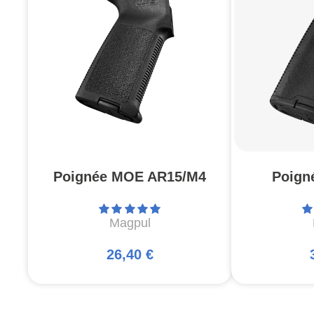
Poignée MOE AR15/M4
Poign
Magpul
26,40 €