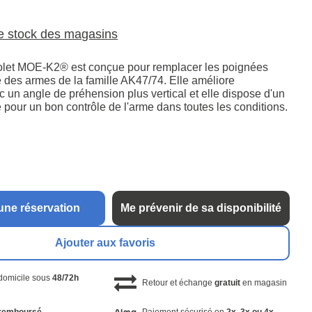
le stock des magasins
olet MOE-K2® est conçue pour remplacer les poignées
ne des armes de la famille AK47/74. Elle améliore
 un angle de préhension plus vertical et elle dispose d'un
ce pour un bon contrôle de l'arme dans toutes les conditions.
une réservation
Me prévenir de sa disponibilité
Ajouter aux favoris
 domicile sous
48/72h
Retour et échange
gratuit
en magasin
remboursé
Paiement sécurisé en
2x, 3x ou 4x