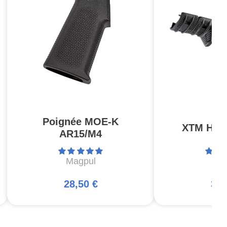
Poignée MOE-K
XTM Hand
AR15/M4
Magpul
Ma
28,50 €
30,