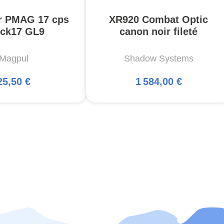
r PMAG 17 cps
XR920 Combat Optic
ck17 GL9
canon noir fileté
Magpul
Shadow Systems
25,50 €
1 584,00 €