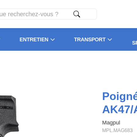
ENTRETIEN
TRANSPORT
S
Poign
AK47/
Magpul
MPL.MAG683