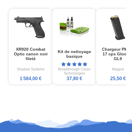
XR920 Combat
Chargeur PMA
Kit de nettoyage
Optic canon noir
17 cps Glock1
basique
fileté
GL9
Shadow Systems
Breakthrough Clean
Magpul
Technologies
1 584,00 €
37,80 €
25,50 €