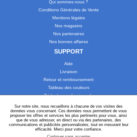
Qui sommes-nous ?
Conditions Générales de Vente
Mentions légales
Nos magasins
Nos partenaires
Nos bonnes affaires
SUPPORT
Aide
Livraison
Retour et remboursement
Tableau des couleurs
Réduction professionnels
Catalogues
Sur notre site, nous recueillons à chacune de vos visites des
données vous concernant. Ces données nous permettent de vous
Satisfaction Clients
proposer les offres et services les plus pertinents pour vous, ainsi
que de vous adresser, en direct ou via des partenaires, des
communications et publicités personnalisées, tout en mesurant leur
SUIVEZ-NOUS
efficacité. Merci pour votre confiance.
Continuer sans accepter