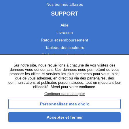
Nos bonnes affaires
SUPPORT
Aide
Livraison
Retour et remboursement
Tableau des couleurs
Réduction professionnels
Catalogues
Sur notre site, nous recueillons à chacune de vos visites des
données vous concernant. Ces données nous permettent de vous
Satisfaction Clients
proposer les offres et services les plus pertinents pour vous, ainsi
que de vous adresser, en direct ou via des partenaires, des
communications et publicités personnalisées, tout en mesurant leur
SUIVEZ-NOUS
efficacité. Merci pour votre confiance.
Continuer sans accepter
Personnalisez mes choix
Instagram
TikTok
Facebook
YouTube
LinkedIn
Accepter et fermer
Gestion des cookies
Plan du site