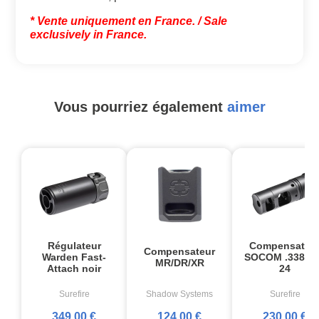
* Vente uniquement en France.
/ Sale
exclusively in France.
Vous pourriez également
aimer
Régulateur
Compensateu
Compensateur
Warden Fast-
SOCOM .338 3/
MR/DR/XR
Attach noir
24
Surefire
Shadow Systems
Surefire
349,00 €
124,00 €
230,00 €