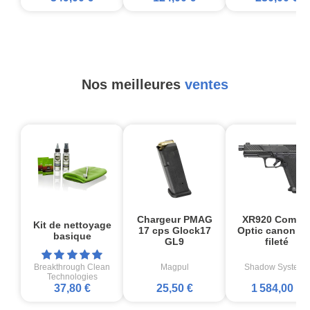
Nos meilleures
ventes
Chargeur PMAG
XR920 Comba
Kit de nettoyage
17 cps Glock17
Optic canon no
basique
GL9
fileté
Breakthrough Clean
Magpul
Shadow Systems
Technologies
37,80 €
25,50 €
1 584,00 €