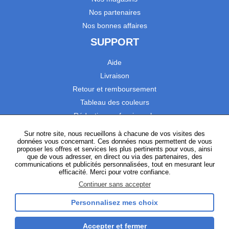
Nos partenaires
Nos bonnes affaires
SUPPORT
Aide
Livraison
Retour et remboursement
Tableau des couleurs
Réduction professionnels
Catalogues
Sur notre site, nous recueillons à chacune de vos visites des
données vous concernant. Ces données nous permettent de vous
Satisfaction Clients
proposer les offres et services les plus pertinents pour vous, ainsi
que de vous adresser, en direct ou via des partenaires, des
communications et publicités personnalisées, tout en mesurant leur
SUIVEZ-NOUS
efficacité. Merci pour votre confiance.
Continuer sans accepter
Personnalisez mes choix
Instagram
TikTok
Facebook
YouTube
LinkedIn
Accepter et fermer