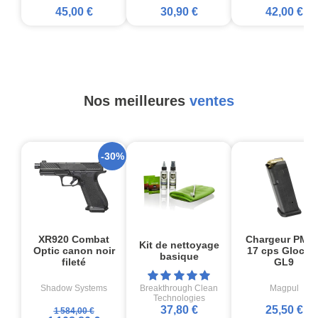
45,00 €
30,90 €
42,00 €
Nos meilleures
ventes
-30%
XR920 Combat
Chargeur PMA
Kit de nettoyage
Optic canon noir
17 cps Glock1
basique
fileté
GL9
Shadow Systems
Breakthrough Clean
Magpul
Technologies
37,80 €
25,50 €
1 584,00 €