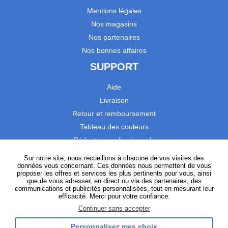
Mentions légales
Nos magasins
Nos partenaires
Nos bonnes affaires
SUPPORT
Aide
Livraison
Retour et remboursement
Tableau des couleurs
Réduction professionnels
Catalogues
Sur notre site, nous recueillons à chacune de vos visites des
données vous concernant. Ces données nous permettent de vous
Satisfaction Clients
proposer les offres et services les plus pertinents pour vous, ainsi
que de vous adresser, en direct ou via des partenaires, des
communications et publicités personnalisées, tout en mesurant leur
SUIVEZ-NOUS
efficacité. Merci pour votre confiance.
Continuer sans accepter
Personnalisez mes choix