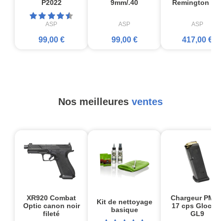
P2022
9mm/.40
Remington 87
ASP
ASP
ASP
99,00 €
99,00 €
417,00 €
Nos meilleures
ventes
XR920 Combat
Chargeur PMA
Kit de nettoyage
Optic canon noir
17 cps Glock1
basique
fileté
GL9