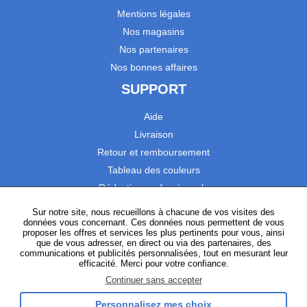
Mentions légales
Nos magasins
Nos partenaires
Nos bonnes affaires
SUPPORT
Aide
Livraison
Retour et remboursement
Tableau des couleurs
Réduction professionnels
Catalogues
Sur notre site, nous recueillons à chacune de vos visites des
données vous concernant. Ces données nous permettent de vous
Satisfaction Clients
proposer les offres et services les plus pertinents pour vous, ainsi
que de vous adresser, en direct ou via des partenaires, des
communications et publicités personnalisées, tout en mesurant leur
SUIVEZ-NOUS
efficacité. Merci pour votre confiance.
Continuer sans accepter
Personnalisez mes choix