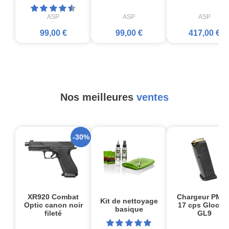
ASP
ASP
ASP
99,00 €
99,00 €
417,00 €
Nos meilleures
ventes
-30%
XR920 Combat
Chargeur PMA
Kit de nettoyage
Optic canon noir
17 cps Glock1
basique
fileté
GL9