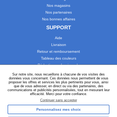
Nos magasins
Nos partenaires
Nos bonnes affaires
SUPPORT
Aide
Livraison
Retour et remboursement
Tableau des couleurs
Réduction professionnels
Catalogues
Sur notre site, nous recueillons à chacune de vos visites des
données vous concernant. Ces données nous permettent de vous
Satisfaction Clients
proposer les offres et services les plus pertinents pour vous, ainsi
que de vous adresser, en direct ou via des partenaires, des
communications et publicités personnalisées, tout en mesurant leur
SUIVEZ-NOUS
efficacité. Merci pour votre confiance.
Continuer sans accepter
Personnalisez mes choix
Instagram
TikTok
Facebook
YouTube
LinkedIn