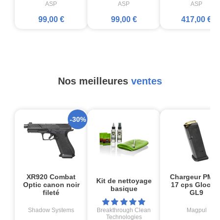
ASP
ASP
ASP
99,00 €
99,00 €
417,00 €
Nos meilleures
ventes
-30%
XR920 Combat
Chargeur PMA
Kit de nettoyage
Optic canon noir
17 cps Glock1
basique
fileté
GL9
Shadow Systems
Breakthrough Clean
Magpul
Technologies