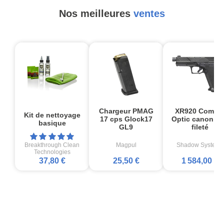
Nos meilleures
ventes
Chargeur PMAG
XR920 Comba
Kit de nettoyage
17 cps Glock17
Optic canon no
basique
GL9
fileté
Breakthrough Clean
Magpul
Shadow Systems
Technologies
37,80 €
25,50 €
1 584,00 €