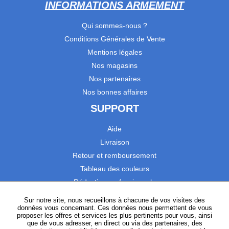
INFORMATIONS ARMEMENT
Qui sommes-nous ?
Conditions Générales de Vente
Mentions légales
Nos magasins
Nos partenaires
Nos bonnes affaires
SUPPORT
Aide
Livraison
Retour et remboursement
Tableau des couleurs
Réduction professionnels
Catalogues
Sur notre site, nous recueillons à chacune de vos visites des
données vous concernant. Ces données nous permettent de vous
Satisfaction Clients
proposer les offres et services les plus pertinents pour vous, ainsi
que de vous adresser, en direct ou via des partenaires, des