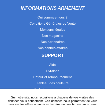
INFORMATIONS ARMEMENT
Qui sommes-nous ?
Conditions Générales de Vente
Mentions légales
Nos magasins
Nos partenaires
Nos bonnes affaires
SUPPORT
Aide
Livraison
Retour et remboursement
Tableau des couleurs
Réduction professionnels
Catalogues
Sur notre site, nous recueillons à chacune de vos visites des
données vous concernant. Ces données nous permettent de vous
Satisfaction Clients
proposer les offres et services les plus pertinents pour vous, ainsi