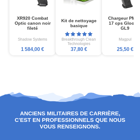
XR920 Combat
Chargeur PMA
Kit de nettoyage
Optic canon noir
17 cps Glock1
basique
fileté
GL9
Shadow Systems
Breakthrough Clean
Magpul
Technologies
1 584,00 €
37,80 €
25,50 €
ANCIENS MILITAIRES DE CARRIÈRE,
C'EST EN PROFESSIONNELS QUE NOUS
VOUS RENSEIGNONS.