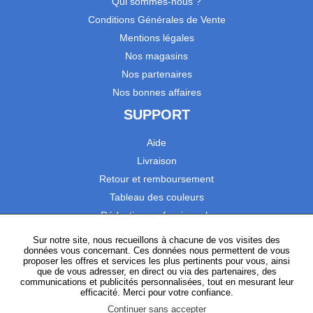
Qui sommes-nous ?
Conditions Générales de Vente
Mentions légales
Nos magasins
Nos partenaires
Nos bonnes affaires
SUPPORT
Aide
Livraison
Retour et remboursement
Tableau des couleurs
Réduction professionnels
Catalogues
Sur notre site, nous recueillons à chacune de vos visites des
données vous concernant. Ces données nous permettent de vous
Satisfaction Clients
proposer les offres et services les plus pertinents pour vous, ainsi
que de vous adresser, en direct ou via des partenaires, des
communications et publicités personnalisées, tout en mesurant leur
SUIVEZ-NOUS
efficacité. Merci pour votre confiance.
Continuer sans accepter