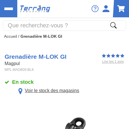
Accueil
/
Grenadière M-LOK GI
Grenadière M-LOK GI
Lire les 1 avis
Magpul
MPL.MAG809.BLK
En stock
Voir le stock des magasins