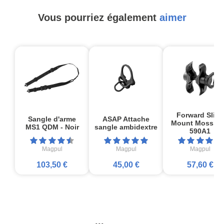
Vous pourriez également
aimer
Forward Sling
Sangle d'arme
ASAP Attache
Mount Mossbe
MS1 QDM - Noir
sangle ambidextre
590A1
Magpul
Magpul
Magpul
103,50 €
45,00 €
57,60 €