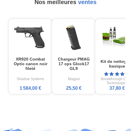
Nos meilleures
ventes
XR920 Combat
Chargeur PMAG
Kit de nettoya
Optic canon noir
17 cps Glock17
basique
fileté
GL9
Shadow Systems
Magpul
Breakthrough Cle
Technologies
1 584,00 €
25,50 €
37,80 €