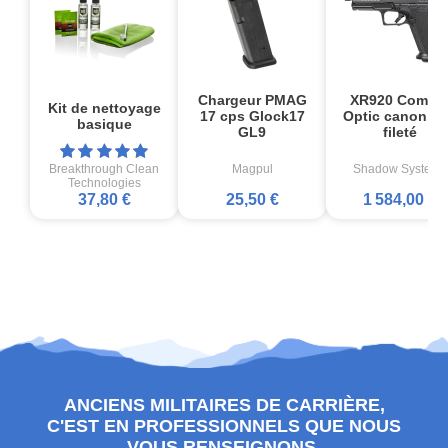
Chargeur PMAG
XR920 Comba
Kit de nettoyage
17 cps Glock17
Optic canon no
basique
GL9
fileté
Breakthrough Clean
Magpul
Shadow Systems
Technologies
37,80 €
25,50 €
1 584,00 €
ANCIENS MILITAIRES DE CARRIÈRE,
C'EST EN PROFESSIONNELS QUE NOUS
VOUS RENSEIGNONS.